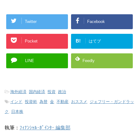
Twitter
Facebook
B!
Pocket
はてブ
LINE
Feedly
-
海外経済
,
国内経済
,
投資
,
政治
-
インド
,
投資術
,
為替
,
金
,
不動産
,
おススメ
,
ジェフリー・ガンドラッ
ク
,
日本株
執筆：
ﾌｨﾅﾝｼｬﾙ･ﾎﾟｲﾝﾀｰ 編集部