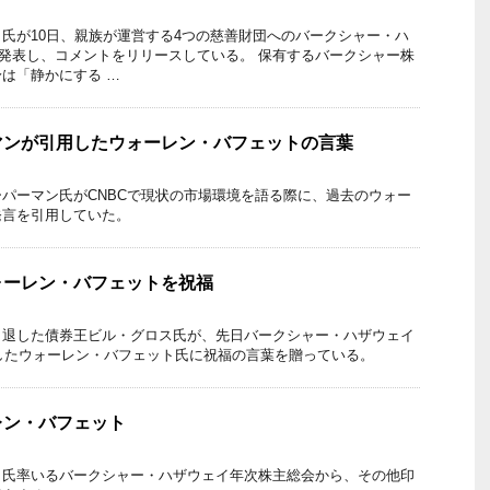
氏が10日、親族が運営する4つの慈善財団へのバークシャー・ハ
発表し、コメントをリリースしている。 保有するバークシャー株
は「静かにする …
マンが引用したウォーレン・バフェットの言葉
パーマン氏がCNBCで現状の市場環境を語る際に、過去のウォー
発言を引用していた。
ォーレン・バフェットを祝福
引退した債券王ビル・グロス氏が、先日バークシャー・ハザウェイ
したウォーレン・バフェット氏に祝福の言葉を贈っている。
レン・バフェット
ト氏率いるバークシャー・ハザウェイ年次株主総会から、その他印