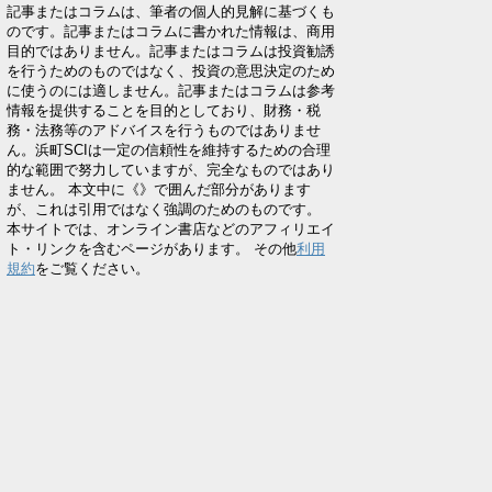
記事またはコラムは、筆者の個人的見解に基づくも
のです。記事またはコラムに書かれた情報は、商用
目的ではありません。記事またはコラムは投資勧誘
を行うためのものではなく、投資の意思決定のため
に使うのには適しません。記事またはコラムは参考
情報を提供することを目的としており、財務・税
務・法務等のアドバイスを行うものではありませ
ん。浜町SCIは一定の信頼性を維持するための合理
的な範囲で努力していますが、完全なものではあり
ません。 本文中に《》で囲んだ部分があります
が、これは引用ではなく強調のためのものです。
本サイトでは、オンライン書店などのアフィリエイ
ト・リンクを含むページがあります。 その他
利用
規約
をご覧ください。