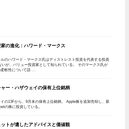
資家の進化：ハワード・マークス
タルのハワード・マークス氏はディストレスト投資を代表する投資
ないが、バリュー投資家として知られている。 そのマークス氏が
柔軟性について語 …
シャー・ハザウェイの保有上位銘柄
の13Fから、9月末の保有上位銘柄。 Apple株を追加売却し、新
habetの株に投資している。
ェットが遺したアドバイスと価値観