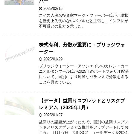
バー
2025/02/15
スイス人著名投資家マーク・ファーバー氏が、現状
を歴史上先例のないバブルだと主張し、インフレが
不可避との見方を示した。
株式有利、分散が重要に：ブリッジウォ
ーター
2025/01/29
ブリッジウォーター・アソシエイツのカレン・カー
ニオルタンブール氏が2025年のポートフォリオ配分
について、国別により均等なバランスで分散を図る
ことを奨めている。
【データ】益回りスプレッドとリスクプ
レミアム（2025年1月）
2025/01/27
益回りの話題が上がったので、国別の益回りスプレ
ッドとリスクプレミアム推計をアップデートしてお
こう。（1月27日 浜町SCI） （一部データを2024