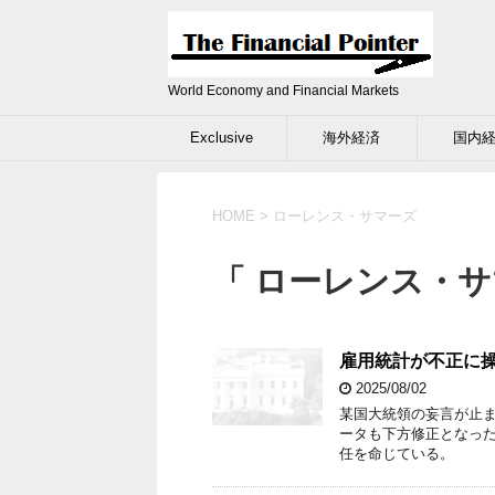
World Economy and Financial Markets
Exclusive
海外経済
国内
HOME
>
ローレンス・サマーズ
「 ローレンス・サ
雇用統計が不正に
2025/08/02
某国大統領の妄言が止ま
ータも下方修正となっ
任を命じている。