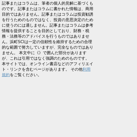
記事またはコラムは、筆者の個人的見解に基づくも
のです。記事またはコラムに書かれた情報は、商用
目的ではありません。記事またはコラムは投資勧誘
を行うためのものではなく、投資の意思決定のため
に使うのには適しません。記事またはコラムは参考
情報を提供することを目的としており、財務・税
務・法務等のアドバイスを行うものではありませ
ん。浜町SCIは一定の信頼性を維持するための合理
的な範囲で努力していますが、完全なものではあり
ません。 本文中に《》で囲んだ部分があります
が、これは引用ではなく強調のためのものです。
本サイトでは、オンライン書店などのアフィリエイ
ト・リンクを含むページがあります。 その他
利用
規約
をご覧ください。