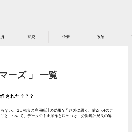
経済
投資
企業
政治
マーズ 」 一覧
操作された？？？
らない。 1日発表の雇用統計の結果が予想外に悪く、前2か月のデ
たことについて、データの不正操作と決めつけ、労働統計局長の解