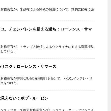
元財務長官が、米政権による関税の擁護について、端的に的確に論
イユ、チェンバレンを超える過ち：ローレンス・サマ
元財務長官が、トランプ大統領によるウクライナに対する資源権益
判している。
のリスク：ローレンス・サマーズ
財務長官が好調な9月の雇用統計を受けて、FRBはインフレ・リ
注文をつけた。
は見えない：ボブ・ルービン
レンス・サマーズ両元財務長官がブリッジウォーター・アソシエイ