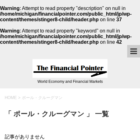
Warning
: Attempt to read property "description" on null in
/home/michigan/financialpointer.com/public_html/jp/wp-
content/themes/stinger8-child/header.php
on line
37
Warning
: Attempt to read property "keyword" on null in
/home/michigan/financialpointer.com/public_html/jp/wp-
content/themes/stinger8-child/header.php
on line
42
World Economy and Financial Markets
HOME
>
ポール・クルーグマン
「 ポール・クルーグマン 」 一覧
記事がありません