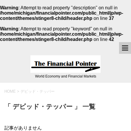
Warning
: Attempt to read property "description" on null in
/home/michigan/financialpointer.com/public_html/jp/wp-
content/themes/stinger8-child/header.php
on line
37
Warning
: Attempt to read property "keyword" on null in
/home/michigan/financialpointer.com/public_html/jp/wp-
content/themes/stinger8-child/header.php
on line
42
World Economy and Financial Markets
HOME
>
デビッド・テッパー
「 デビッド・テッパー 」 一覧
記事がありません