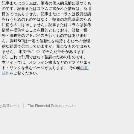
記事またはコラムは、筆者の個人的見解に基づくも
のです。記事またはコラムに書かれた情報は、商用
目的ではありません。記事またはコラムは投資勧誘
を行うためのものではなく、投資の意思決定のため
に使うのには適しません。記事またはコラムは参考
情報を提供することを目的としており、財務・税
務・法務等のアドバイスを行うものではありませ
ん。浜町SCIは一定の信頼性を維持するための合理
的な範囲で努力していますが、完全なものではあり
ません。 本文中に《》で囲んだ部分があります
が、これは引用ではなく強調のためのものです。
本サイトでは、オンライン書店などのアフィリエイ
ト・リンクを含むページがあります。 その他
利用
規約
をご覧ください。
と為替レート
The Financial Pointerについて