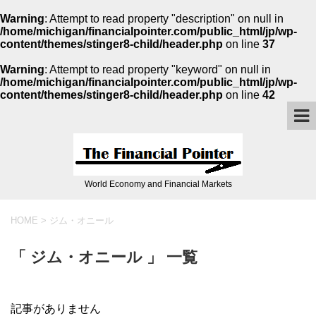
Warning
: Attempt to read property "description" on null in
/home/michigan/financialpointer.com/public_html/jp/wp-
content/themes/stinger8-child/header.php
on line
37
Warning
: Attempt to read property "keyword" on null in
/home/michigan/financialpointer.com/public_html/jp/wp-
content/themes/stinger8-child/header.php
on line
42
World Economy and Financial Markets
HOME
>
ジム・オニール
「 ジム・オニール 」 一覧
記事がありません