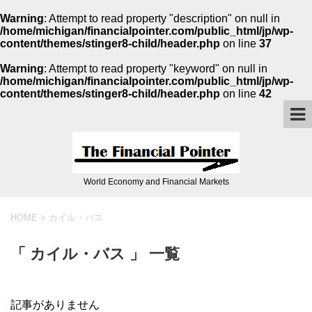
Warning
: Attempt to read property "description" on null in
/home/michigan/financialpointer.com/public_html/jp/wp-
content/themes/stinger8-child/header.php
on line
37
Warning
: Attempt to read property "keyword" on null in
/home/michigan/financialpointer.com/public_html/jp/wp-
content/themes/stinger8-child/header.php
on line
42
World Economy and Financial Markets
HOME
>
カイル・バス
「 カイル・バス 」 一覧
記事がありません